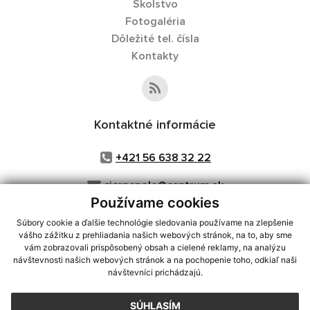
Školstvo
Fotogaléria
Dôležité tel. čísla
Kontakty
Kontaktné informácie
+421 56 638 32 22
ciernepole@centrum.sk
Používame cookies
Súbory cookie a ďalšie technológie sledovania používame na zlepšenie
vášho zážitku z prehliadania našich webových stránok, na to, aby sme
využite možnosť získavania aktuálnych informácií s využitím RSS
,
vám zobrazovali prispôsobený obsah a cielené reklamy, na analýzu
návštevnosti našich webových stránok a na pochopenie toho, odkiaľ naši
CMS systém (redakčný) systém ECHELON 2,
Mapa stránok
,
web portál
,
návštevníci prichádzajú.
webhosting
,
webex.digital, s.r.o.
,
domény
,
registrácia domény
,
spoločnosť webex.digital, s.r.o.
,
technický prevádzkovateľ
SÚHLASÍM