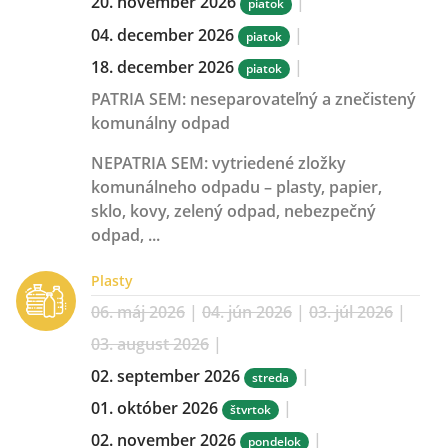
20. november 2026
|
piatok
04. december 2026
|
piatok
18. december 2026
|
piatok
PATRIA SEM:
neseparovateľný a znečistený
komunálny odpad
NEPATRIA SEM:
vytriedené zložky
komunálneho odpadu – plasty, papier,
sklo, kovy, zelený odpad, nebezpečný
odpad, ...
Plasty
06. máj 2026
|
04. jún 2026
|
03. júl 2026
|
03. august 2026
|
02. september 2026
|
streda
01. október 2026
|
štvrtok
02. november 2026
|
pondelok