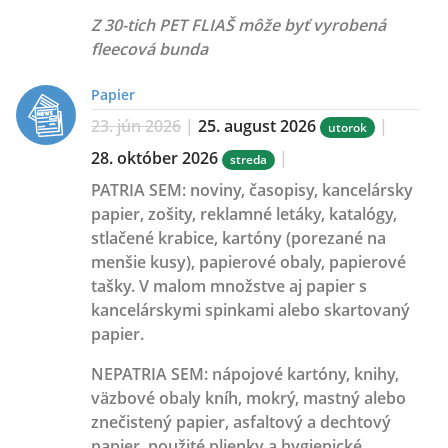
Z 30-tich PET FLIAŠ môže byť vyrobená
fleecová bunda
Papier
23. jún 2026
|
25. august 2026
|
utorok
28. október 2026
|
streda
PATRIA SEM:
noviny, časopisy, kancelársky
papier, zošity, reklamné letáky, katalógy,
stlačené krabice, kartóny (porezané na
menšie kusy), papierové obaly, papierové
tašky. V malom množstve aj papier s
kancelárskymi spinkami alebo skartovaný
papier.
NEPATRIA SEM:
nápojové kartóny, knihy,
väzbové obaly kníh, mokrý, mastný alebo
znečistený papier, asfaltový a dechtový
papier, použité plienky a hygienické