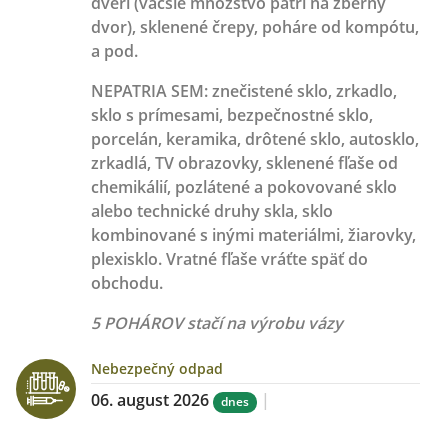
dverí (väčšie množstvo patrí na zberný
dvor), sklenené črepy, poháre od kompótu,
a pod.
NEPATRIA SEM:
znečistené sklo, zrkadlo,
sklo s prímesami, bezpečnostné sklo,
porcelán, keramika, drôtené sklo, autosklo,
zrkadlá, TV obrazovky, sklenené fľaše od
chemikálií, pozlátené a pokovované sklo
alebo technické druhy skla, sklo
kombinované s inými materiálmi, žiarovky,
plexisklo. Vratné fľaše vráťte späť do
obchodu.
5 POHÁROV stačí na výrobu vázy
Nebezpečný odpad
06. august 2026
|
dnes