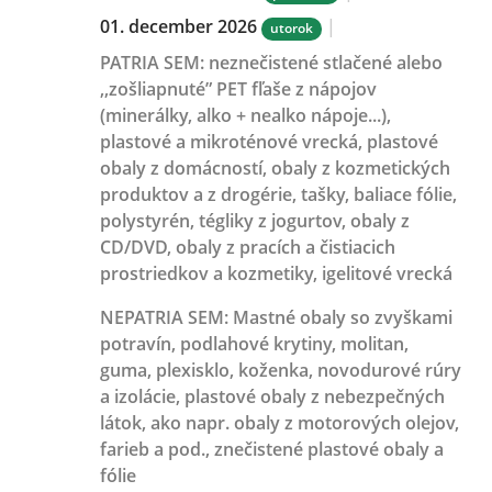
01. december 2026
|
utorok
PATRIA SEM:
neznečistené stlačené alebo
,,zošliapnuté” PET fľaše z nápojov
(minerálky, alko + nealko nápoje...),
plastové a mikroténové vrecká, plastové
obaly z domácností, obaly z kozmetických
produktov a z drogérie, tašky, baliace fólie,
polystyrén, tégliky z jogurtov, obaly z
CD/DVD, obaly z pracích a čistiacich
prostriedkov a kozmetiky, igelitové vrecká
NEPATRIA SEM:
Mastné obaly so zvyškami
potravín, podlahové krytiny, molitan,
guma, plexisklo, koženka, novodurové rúry
a izolácie, plastové obaly z nebezpečných
látok, ako napr. obaly z motorových olejov,
farieb a pod., znečistené plastové obaly a
fólie