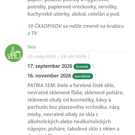
potreby, papierové vreckovky, servítky,
kuchynské utierky, alobal, celofán a pod.
10 ČASOPISOV sa môže zmeniť na krabicu
z TV
Sklo
21. máj 2026
|
20. júl 2026
|
17. september 2026
|
štvrtok
16. november 2026
|
pondelok
PATRIA SEM:
biele a farebné čisté sklo,
nevratné sklenené fľaše, sklenené poháre,
sklenené obaly od kozmetiky, kávy a
pochutín bez plastového vrchnáka, vázy,
misky, nevratné obaly zo skla z
alkoholických alebo nealkoholických
nápojov, poháre, tabuľové sklo z okien a