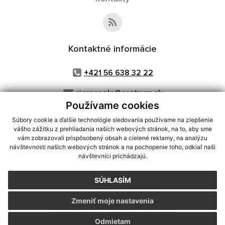
Kontaktné informácie
+421 56 638 32 22
ciernepole@centrum.sk
Používame cookies
Súbory cookie a ďalšie technológie sledovania používame na zlepšenie
vášho zážitku z prehliadania našich webových stránok, na to, aby sme
využite možnosť získavania aktuálnych informácií s využitím RSS
,
vám zobrazovali prispôsobený obsah a cielené reklamy, na analýzu
návštevnosti našich webových stránok a na pochopenie toho, odkiaľ naši
CMS systém (redakčný) systém ECHELON 2,
Mapa stránok
,
web portál
,
návštevníci prichádzajú.
webhosting
,
webex.digital, s.r.o.
,
domény
,
registrácia domény
,
spoločnosť webex.digital, s.r.o.
,
technický prevádzkovateľ
SÚHLASÍM
Posledná aktualizácia:
27.07.2026
Zmeniť moje nastavenia
Vytlačiť stránku
|
Vyhlásenie o prístupnosti
Autorské práva
|
Cookies
Odmietam