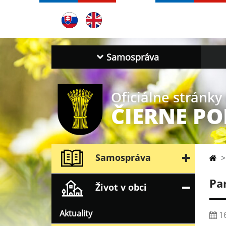
Samospráva
Oficiálne stránky
ČIERNE PO
Samospráva
Pa
Život v obci
Aktuality
16