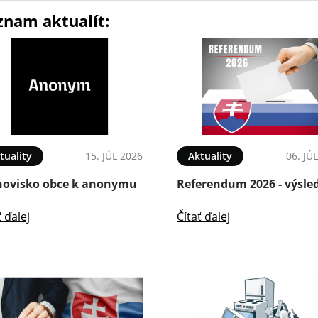
znam aktualít:
tuality
15. JÚL 2026
Aktuality
06. JÚ
novisko obce k anonymu
Referendum 2026 - výsle
ť ďalej
Čítať ďalej