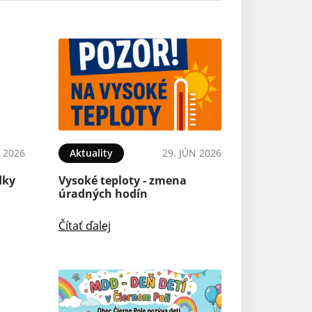
L 2026
Aktuality
29. JÚN 2026
dky
Vysoké teploty - zmena
úradných hodín
Čítať ďalej