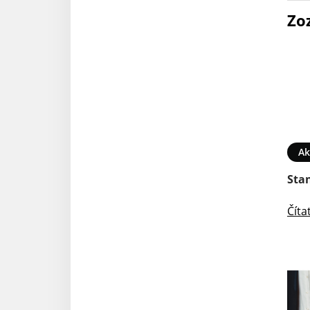
Zo
Ak
Sta
Číta