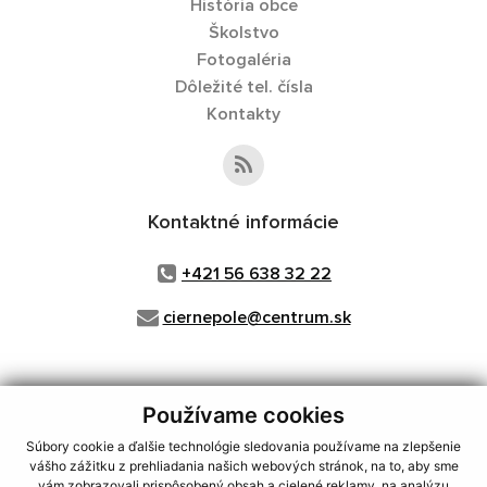
História obce
Školstvo
Fotogaléria
Dôležité tel. čísla
Kontakty
Kontaktné informácie
+421 56 638 32 22
ciernepole@centrum.sk
Používame cookies
využite možnosť získavania aktuálnych informácií s využitím RSS
,
CMS systém (redakčný) systém ECHELON 2,
Mapa stránok
,
web portál
,
Súbory cookie a ďalšie technológie sledovania používame na zlepšenie
webhosting
,
webex.digital, s.r.o.
,
domény
,
registrácia domény
,
vášho zážitku z prehliadania našich webových stránok, na to, aby sme
spoločnosť webex.digital, s.r.o.
,
technický prevádzkovateľ
vám zobrazovali prispôsobený obsah a cielené reklamy, na analýzu