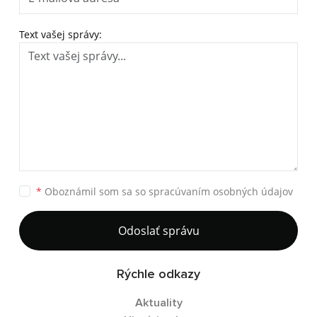
Text vašej správy:
*
Oboznámil som sa so
spracúvaním osobných údajov
Odoslať správu
Rýchle odkazy
Aktuality