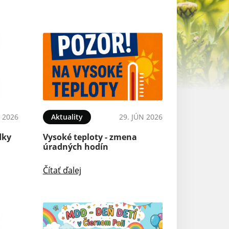
L 2026
Aktuality
29. JÚN 2026
Aktuality
dky
Vysoké teploty - zmena
REFERENDUM 20
úradných hodín
Čítať ďalej
Čítať ďalej