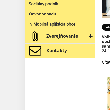
Sociálny podnik
Odvoz odpadu
☆ Mobilná aplikácia obce
05. MAR 2026
Aktuality
05. FEB 2026
Ak
Zverejňovanie
 16.03.2026
Vývoz nebezpečeného
Voľ
odpadu 12.02.2026
obc
sam
Kontakty
24.1
Čítať ďalej
Číta
08. JAN 2026
Aktuality
19. DEC 2025