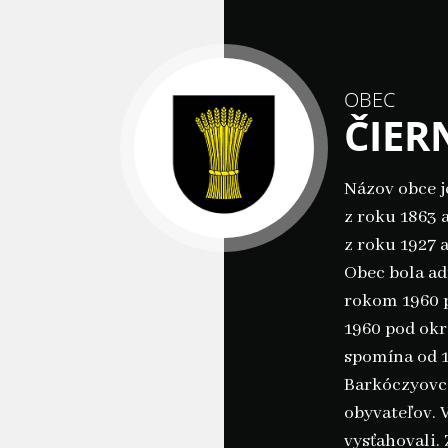
OBEC
ČIER
Názov obce j
z roku 1863 
z roku 1927 
Obec bola ad
rokom 1960 p
1960 pod okr
spomína od 17
Barkóczyovc
obyvateľov. V
vysťahovali. 