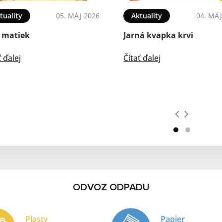
tuality
05. MÁJ 2026
Aktuality
04. MÁJ
 matiek
Jarná kvapka krvi
ť ďalej
Čítať ďalej
ODVOZ ODPADU
Plasty
Papier