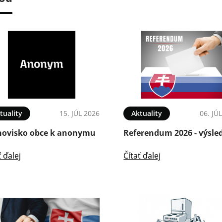
tuality
15. JÚL 2026
Aktuality
06. JÚ
novisko obce k anonymu
Referendum 2026 - výsle
ť ďalej
Čítať ďalej