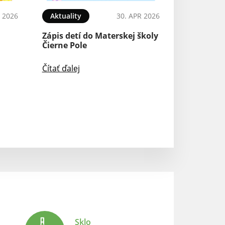
 2026
Aktuality
30. APR 2026
Oznámenia o p
výrube NN,
Zápis detí do Materskej školy
Východoslovens
Čierne Pole
distribučná, a.s.
Čítať ďalej
Čítať ďalej
Sklo