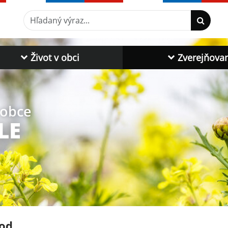
Hľadaný výraz...
Život v obci
Zverejňova
 obce
LE
od