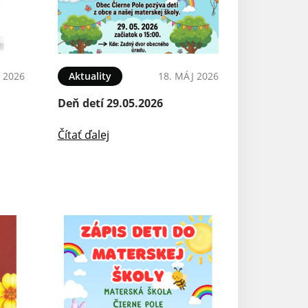
N 2026
Aktuality
18. MÁJ 2026
Aktuality
Deň detí 29.05.2026
30. ročník Čeče
polmaratón
Čítať ďalej
Čítať ďalej
Aktuality