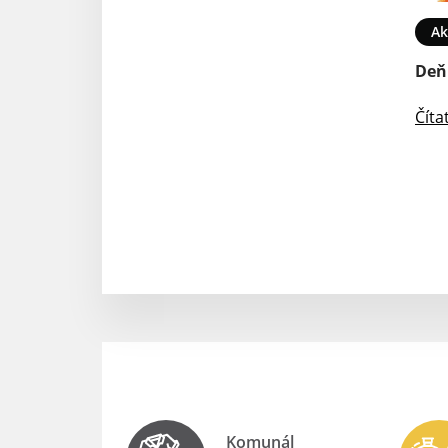
en pre výpočet
Silvester 2025
Ak
Deň
Čítať ďalej
Číta
Komunál