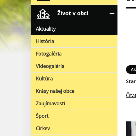
Život v obci
Aktuality
História
Fotogaléria
Videogaléria
16. APR 2026
Aktuality
24. MAR 2026
Ak
Kultúra
unizačný týždeň
Mimoriadny odpočet vody
Sta
Krásy našej obce
Čítať ďalej
Číta
Zaujímavosti
Šport
Cirkev