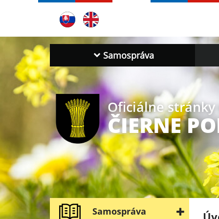
Samospráva
Oficiálne stránky
ČIERNE PO
Samospráva
Úv