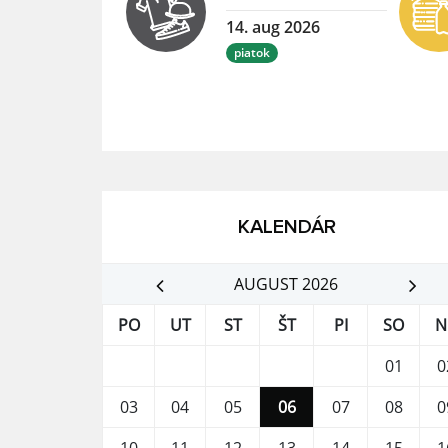
14. aug 2026
piatok
KALENDÁR
AUGUST 2026
PO
UT
ST
ŠT
PI
SO
N
01
0
03
04
05
06
07
08
0