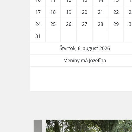
10
11
12
13
14
15
1
17
18
19
20
21
22
2
24
25
26
27
28
29
3
31
Štvrtok, 6. august 2026
Meniny má Jozefína