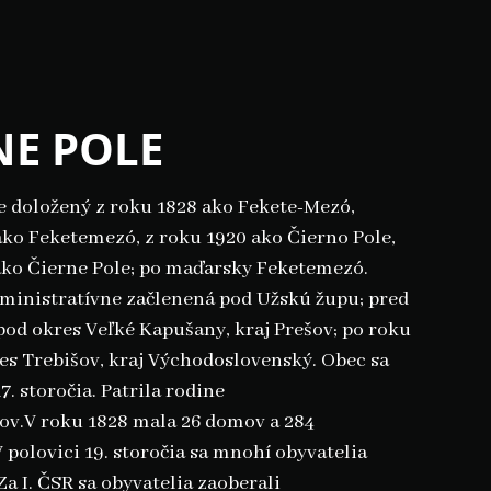
NE POLE
e doložený z roku 1828 ako Fekete-Mezó,
ako Feketemezó, z roku 1920 ako Čierno Pole,
ako Čierne Pole; po maďarsky Feketemezó.
ministratívne začlenená pod Užskú župu; pred
od okres Veľké Kapušany, kraj Prešov; po roku
es Trebišov, kraj Východoslovenský. Obec sa
. storočia. Patrila rodine
ov.V roku 1828 mala 26 domov a 284
 polovici 19. storočia sa mnohí obyvatelia
Za I. ČSR sa obyvatelia zaoberali