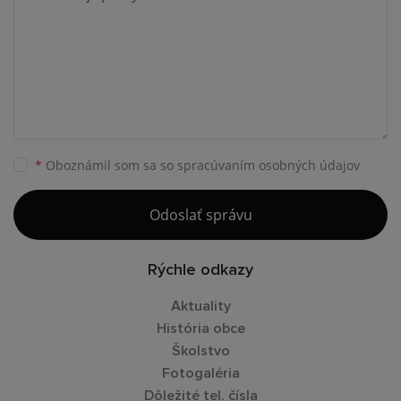
*
Oboznámil som sa so
spracúvaním osobných údajov
Odoslať správu
Rýchle odkazy
Aktuality
História obce
Školstvo
Fotogaléria
Dôležité tel. čísla