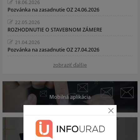
18.06.2026
Pozvánka na zasadnutie OZ 24.06.2026
22.05.2026
ROZHODNUTIE O STAVEBNOM ZÁMERE
21.04.2026
Pozvánka na zasadnutie OZ 27.04.2026
zobraziť ďalšie
Mobilná aplikácia
Obecný úrad