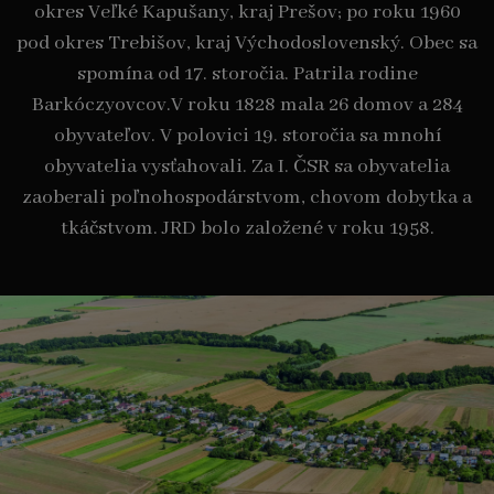
okres Veľké Kapušany, kraj Prešov; po roku 1960
pod okres Trebišov, kraj Východoslovenský. Obec sa
spomína od 17. storočia. Patrila rodine
Barkóczyovcov.V roku 1828 mala 26 domov a 284
obyvateľov. V polovici 19. storočia sa mnohí
obyvatelia vysťahovali. Za I. ČSR sa obyvatelia
zaoberali poľnohospodárstvom, chovom dobytka a
tkáčstvom. JRD bolo založené v roku 1958.