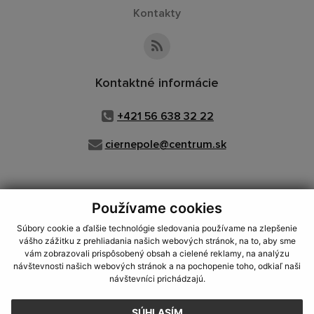
Kontakty
Kontaktné informácie
+421 56 638 32 22
ciernepole@centrum.sk
Používame cookies
využite možnosť získavania aktuálnych informácií s využitím RSS
,
CMS systém (redakčný) systém ECHELON 2,
Mapa stránok
,
web portál
,
Súbory cookie a ďalšie technológie sledovania používame na zlepšenie
webhosting
,
webex.digital, s.r.o.
,
domény
,
registrácia domény
,
vášho zážitku z prehliadania našich webových stránok, na to, aby sme
spoločnosť webex.digital, s.r.o.
,
technický prevádzkovateľ
vám zobrazovali prispôsobený obsah a cielené reklamy, na analýzu
návštevnosti našich webových stránok a na pochopenie toho, odkiaľ naši
Posledná aktualizácia:
27.07.2026
návštevníci prichádzajú.
Vytlačiť stránku
|
Vyhlásenie o prístupnosti
SÚHLASÍM