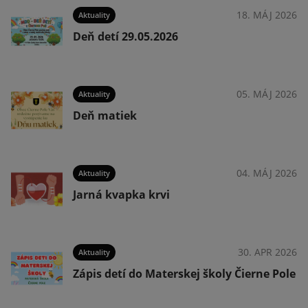
026
18. MÁJ 2026
Aktuality
26
Deň detí 29.05.2026
026
05. MÁJ 2026
Aktuality
Deň matiek
026
04. MÁJ 2026
Aktuality
Jarná kvapka krvi
025
30. APR 2026
Aktuality
Zápis detí do Materskej školy Čierne Pole