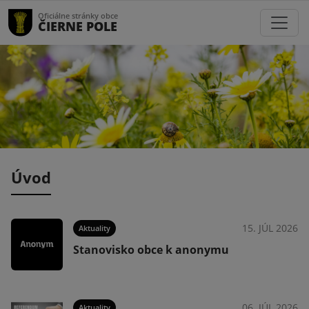
Oficiálne stránky obce
ČIERNE POLE
Úvod
026
15. JÚL 2026
Aktuality
Stanovisko obce k anonymu
026
06. JÚL 2026
Aktuality