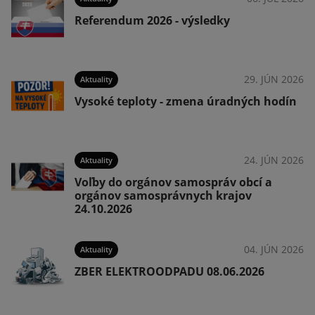
Referendum 2026 - výsledky
026
29. JÚN 2026
Aktuality
Vysoké teploty - zmena úradných hodín
026
24. JÚN 2026
Aktuality
Voľby do orgánov samospráv obcí a
orgánov samosprávnych krajov
24.10.2026
026
04. JÚN 2026
Aktuality
ZBER ELEKTROODPADU 08.06.2026